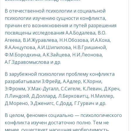
В отечественной психологии и социальной
психологии изучению сущности конфликта,
причин его возникновения и путей разрешения
посвящены исследования А.А.Бодалева, В.О.
Агеева, В.И.Журавлева, Н.Н.Обозова, И.А.Коха,
Я.А.Анцупова, А.И.Шипилова, Н.В.Гришиной,
Ф.М.Бородкина, А.К.Зайцева, Н.И.Леонова,
А.Г.Здравомыслова и др.
В зарубежной психологии проблему конфликта
разрабатывали З.Фрейд, А.Адлер, К.Хорни,
Э.Фромм, У.Мак-Дугалл, С.Сигеле, К.Левин, Д.Креч,
Л.Линдсей, Д.Доллард, Л.Берковитц, Н.Миллер,
Д.Морено, Э.Дженигс, С.Додд, Г.Гурвич и др.
В целом, феномен социально — психологического
конфликта изучен достаточно полно. Тем не
менее, существует насущная необходимость